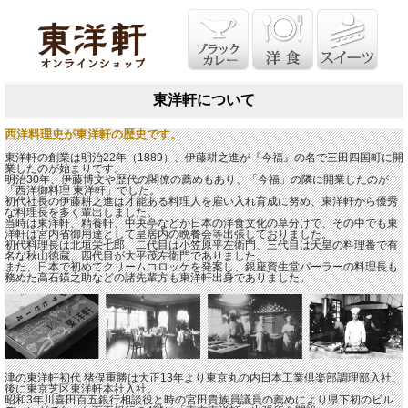
東洋軒について
西洋料理史が東洋軒の歴史です。
東洋軒の創業は明治22年（1889）、伊藤耕之進が『今福』の名で三田四国町に開
業したのが始まりです。
明治30年、伊藤博文や歴代の閣僚の薦めもあり、「今福」の隣に開業したのが
「西洋御料理 東洋軒」でした。
初代社長の伊藤耕之進は才能ある料理人を雇い入れ育成に努め、東洋軒から優秀
な料理長を多く輩出しました。
当時は東洋軒、精養軒、中央亭などが日本の洋食文化の草分けで、その中でも東
洋軒は宮内省御用達として皇居内の晩餐会等出張しておりました。
初代料理長は北垣栄七郎、二代目は小笠原平左衛門、三代目は天皇の料理番で有
名な秋山徳蔵、四代目が大平茂左衛門でありました。
また、日本で初めてクリームコロッケを発案し、銀座資生堂パーラーの料理長も
務めた高石鍈之助などの諸先輩方も東洋軒出身でありました。
津の東洋軒初代 猪俣重勝は大正13年より東京丸の内日本工業倶楽部調理部入社、
後に東京芝区東洋軒本社入社。
昭和3年川喜田百五銀行相談役と時の宮田貴族員議員の薦めにより県下初のビル