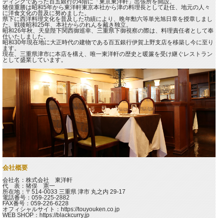
ディングであった百五銀行の4階に「東京東洋軒」出張所を開設。
猪俣重勝は昭和5年から東洋軒東京本社から津の料理長として赴任、地元の人々
に洋食文化の普及に努めました。
県下に西洋料理文化を普及した功績により、晩年勳六等単光旭日章を授章しまし
た。戦後昭和25年、本社からのれんを戴き独立。
昭和26年秋、天皇陛下関西御巡幸、三重県下御視察の際は、料理責任者として奉
仕いたしました。
昭和30年現在地に大正時代の建物である百五銀行伊賀上野支店を移築し今に至り
ます。
現在、三重県津市に本店を構え、唯一東洋軒の歴史と暖簾を受け継ぐレストラン
として盛業しています。
会社概要
会社名：株式会社 東洋軒
代 表：猪俣 憲一
所在地：〒514-0033 三重県 津市 丸之内 29-17
電話番号：059-225-2882
FAX番号：059-226-6228
オフィシャルサイト：https://touyouken.co.jp
WEB SHOP：https://blackcurry.jp