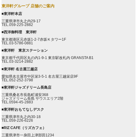
東洋軒グループ 店舗のご案内
■東洋軒本店
三重県津市丸之内29-17
TEL.059-225-2882
■西洋御料理 東洋軒
東京都港区元赤坂1-2-7赤坂Ｋタワー1F
TEL.03-5786-0881
■東洋軒 東京ステーション
東京都千代田区丸の内1-9-1 東京駅改札内 GRANSTA B1
TEL.03-3214-2882
■東洋軒 名古屋三越店
愛知県名古屋市中区栄3-5-1 名古屋三越栄店9F
TEL.052-252-3798
■東洋軒ジャズドリーム長島店
三重県桑名市長島町浦安368
ジャズドリーム長島 サウスエリア2階
TEL.0594-45-2883
■東洋軒おもてなしデスク
三重県津市丸之内30-18
TEL.059-226-6226
■RIZ CAFE（リズカフェ）
三重県津市一身田上津部田1234