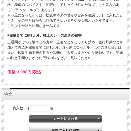
粉、秘伝のスパイスを手間暇かけてじっくり炒めた香ばしさと旨みのあ
る“ブラック・ルゥ”にあります。
真っ黒になったルゥは、松阪牛本来の甘みや旨みを強調し、口に入れたと
たん、その見た目からは想像できないまろやかな味わいを奏でます。
手間ひまかけた比類なき一品です。
■完成までに約1ヵ月。極上カレーの黒さの秘密
三週間かけて松阪牛と小麦粉・玉葱などをじっくり炒め、更に野菜などを
加えて煮込み完成までに約1ヵ月。真っ黒になったルーはその見た目とは
違い、松阪牛肉本来の甘みや旨味が引き立つまろやかな味わいです。熟練
の技と手間ひまかけた伝統の味をぜひご賞味ください。
価格:
3,996円
(税込)
注文
購入数：
個