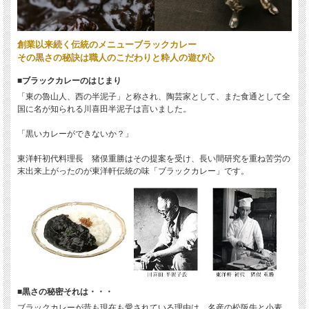
創業以来続く伝統のメニューブラックカレー
その黒さの秘訣は職人のこだわりと粋人の遊び心
■ブラックカレーのはじまり
「東の魯山人、西の半泥子」と称され、陶芸家として、また食通として全
国に名が知られる川喜田半泥子は言いました。
「黒いカレーができないか？」
東洋軒初代料理長 猪俣重勝はその提案を受け、長い間研究を重ね苦労の
末出来上がったのが東洋軒伝統の味「ブラックカレー」です。
■黒さの秘密それは・・・
ブラックカレーが昔も現在も愛されている理由は、名産の松阪牛と小麦