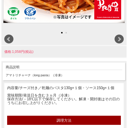
価格:1,058円(税込)
商品説明
アマトリチャーナ（long pasta）（冷凍）
内容量/チーズ付き／乾麺のパスタ130g×１個・ソース150g×１個
賞味期限/発送日を含む３ヵ月（冷凍）
保存方法/－18℃以下で保存してください。解凍・開封後はその日の
うちにお召し上がりください。
調理方法