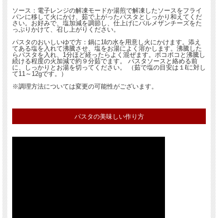
ソース：電子レンジの解凍モードか湯煎で解凍したソースをフライ
パンに移して火にかけ、茹で上がったパスタとしっかり和えてくだ
さい。お好みで、塩加減を調節し、仕上げにパルメザンチーズをた
っぷりかけて、召し上がりください。
パスタのおいしいゆで方：鍋に1ℓの水を用意し火にかけます。添え
てある塩を入れて沸騰させ、塩をお湯によく溶かします。沸騰した
らパスタを入れ、1分ほど経ったらよく混ぜます。ポコポコと沸騰し
続ける程度の火加減で約９分茹でます。 パスタソースと絡める前
に、しっかりとお湯を切ってください。 （茹で塩の目安は１ℓに対し
て11～12gです。）
※調理方法については変更の可能性がございます。
パスタの美味しい作り方