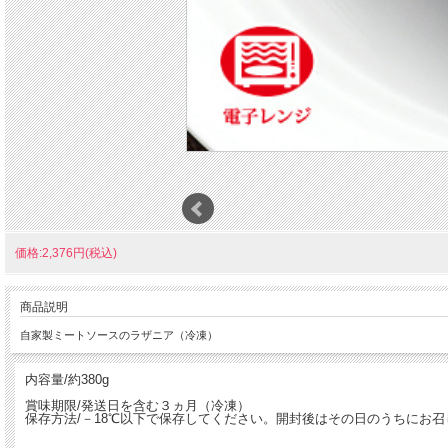
価格:2,376円(税込)
商品説明
自家製ミートソースのラザニア（冷凍）
内容量/約380g
賞味期限/発送日を含む３ヵ月（冷凍）
保存方法/－18℃以下で保存してください。開封後はその日のうちにお