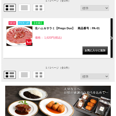
1 / 1ページ
（全1件）
NEW
PICK UP
【冷蔵】
生ハム＆サラミ【Prego Due】 商品番号：PA-01
価格： 1,620円(税込)
1 / 1ページ
（全1件）