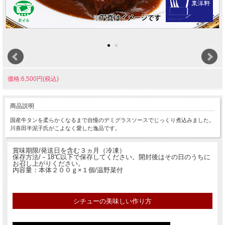
価格:6,500円(税込)
商品説明
国産牛タンを柔らかくなるまで自慢のデミグラスソースでじっくり煮込みました。
川喜田半泥子氏がこよなく愛した逸品です。
賞味期限/発送日を含む３ヵ月（冷凍）
保存方法/－18℃以下で保存してください。開封後はその日のうちに
お召し上がりください。
内容量：本体２００ｇ×１個/温野菜付
シチューの美味しい作り方