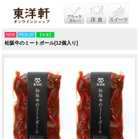
NEW
PICK UP
【冷凍】
松阪牛のミートボール[12個入り]