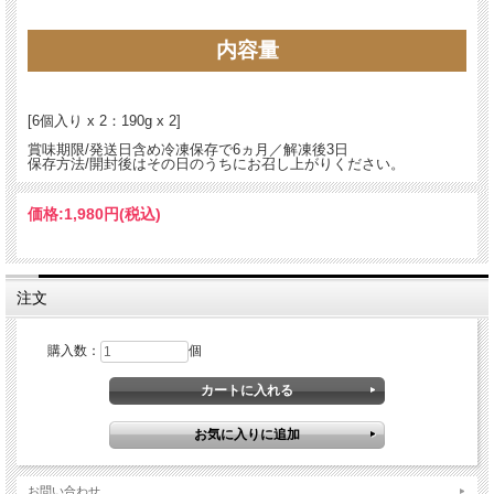
内容量
[6個入り x 2：190g x 2]
賞味期限/発送日含め冷凍保存で6ヵ月／解凍後3日
保存方法/開封後はその日のうちにお召し上がりください。
価格:
1,980円
(税込)
松阪牛の魅力をそのままに。贅沢ミートボ
ールの新境地
注文
松阪牛を贅沢に使ったミートボール。
購入数：
個
ひと口食べた瞬間、やわらかな肉の旨みがふわっと広がります。
東洋軒秘伝のケチャップソースできめ細かな肉のコクと上品な甘みがしっかり感じ
られる仕上がりに。
ふんわりとした食感で、噛むほどに松阪牛ならではの濃厚な味わいが広がります。
温めるだけで本格的な味を楽しめる、贅沢なミートボールです。
お問い合わせ