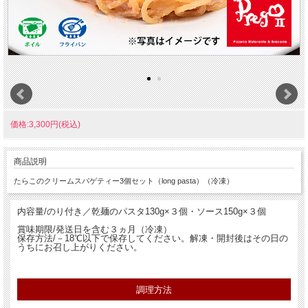
価格:3,300円(税込)
商品説明
たらこのクリームスパゲティー3個セット（long pasta）（冷凍）
内容量/のり付き／乾麺のパスタ130g×３個・ソース150g×３個
賞味期限/発送日を含む３ヵ月（冷凍）
保存方法/－18℃以下で保存してください。解凍・開封後はその日の
うちにお召し上がりください。
調理方法