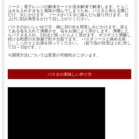
ソース：電子レンジの解凍モードか流水解凍で解凍します。たらこ
は火を入れすぎると風味が飛んでしまうため、パスタと和える際に
だけ、火にかけます。ソースがパスタに絡んだら盛り付けます。仕
上げに刻み海苔をかけて召し上がりください。
パスタのおいしいゆで方：鍋に1ℓの水を用意し火にかけます。添え
てある塩を入れて沸騰させ、塩をお湯によく溶かします。沸騰した
らパスタを入れ、1分ほど経ったらよく混ぜます。ポコポコと沸騰し
続ける程度の火加減で約９分茹でます。 パスタソースと絡める前
に、しっかりとお湯を切ってください。 （茹で塩の目安は１ℓに対し
て11～12gです。）
※調理方法については変更の可能性がございます。
パスタの美味しい作り方