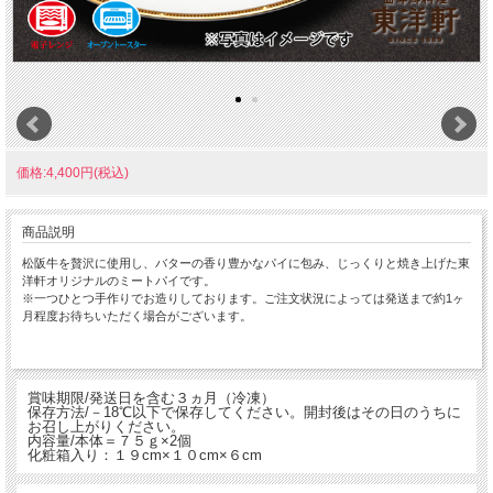
価格:4,400円(税込)
商品説明
松阪牛を贅沢に使用し、バターの香り豊かなパイに包み、じっくりと焼き上げた東
洋軒オリジナルのミートパイです。
※一つひとつ手作りでお造りしております。ご注文状況によっては発送まで約1ヶ
月程度お待ちいただく場合がございます。
賞味期限/発送日を含む３ヵ月（冷凍）
保存方法/－18℃以下で保存してください。開封後はその日のうちに
お召し上がりください。
内容量/本体＝７５ｇ×2個
化粧箱入り：１９cm×１０cm×６cm