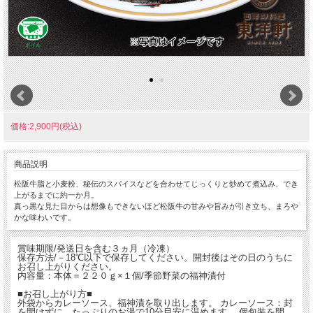
価格:2,900円(税込)
商品説明
松阪牛脂と小麦粉、秘伝のスパイスなどを合わせてじっくりと炒めて煮込み、でき
上がるまでに約一か月。
真っ黒な見た目からは想像もできないほど松阪牛の甘みや旨みが引き立ち、まろや
かな味わいです。
賞味期限/発送日を含む３ヵ月（冷凍）
保存方法/－18℃以下で保存してください。開封後はその日のうちに
お召し上がりください。
内容量：本体＝２２０ｇ×１個/季節野菜の福神漬付
■お召し上がり方■
外袋からカレーソース、福神漬を取り出します。 カレーソース：封
を開けずに、たっぷりのお湯で10分目安に温めます。 個包装を開